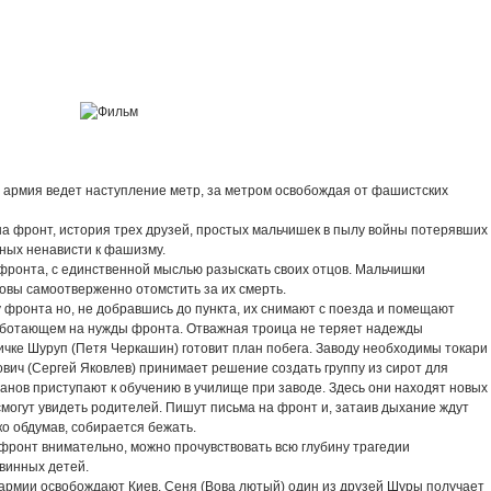
я армия ведет наступление метр, за метром освобождая от фашистских
 фронт, история трех друзей, простых мальчишек в пылу войны потерявших
лных ненависти к фашизму.
фронта, с единственной мыслью разыскать своих отцов. Мальчишки
отовы самоотверженно отомстить за их смерть.
у фронта но, не добравшись до пункта, их снимают с поезда и помещают
работающем на нужды фронта. Отважная троица не теряет надежды
чке Шуруп (Петя Черкашин) готовит план побега. Заводу необходимы токари
вич (Сергей Яковлев) принимает решение создать группу из сирот для
ганов приступают к обучению в училище при заводе. Здесь они находят новых
а смогут увидеть родителей. Пишут письма на фронт и, затаив дыхание ждут
ко обдумав, собирается бежать.
фронт внимательно, можно прочувствовать всю глубину трагедии
овинных детей.
й армии освобождают Киев. Сеня (Вова лютый) один из друзей Шуры получает