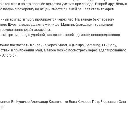
о отец жив и по его просьбе остаётся учиться при заводе. Второй друг Лёнька
то получил похоронку на отца и вместе с Сеней решает стать токарем
нный компас, в пургу пробирается через лес. На заводе бьют тревогу
живого Шурупа возвращают в училище. Мальчик благодарит товарищей
а торжественно сдаёт экзамены.
смотреть гораздо удобней, так как нет необходимости непосредственно
жно посмотреть в онлайне через SmartTV (Philips, Samsung, LG, Sony,
ойствах, в приложении iPad, а также можно посмотреть через адаптированную
и Android»
.
ынков Ян Куничер Александр Костюченко Вова Колесов Пётр Черкашин Олег
ев