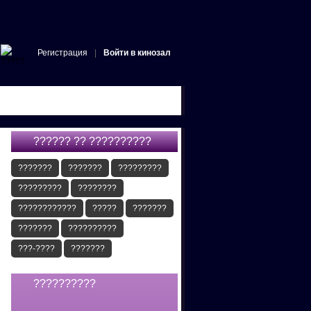
Регистрация
|
Войти в кинозал
?????? ?? ??????????
???????
???????
?????????
?????????
????????
????????????
?????
???????
???????
??????????
???-????
???????
??????????