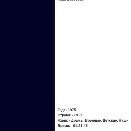
Год:
- 1975
Страна:
- ССС
Жанр:
- Драмы, Военные, Детские, Наши
Время:
- 01:21:45