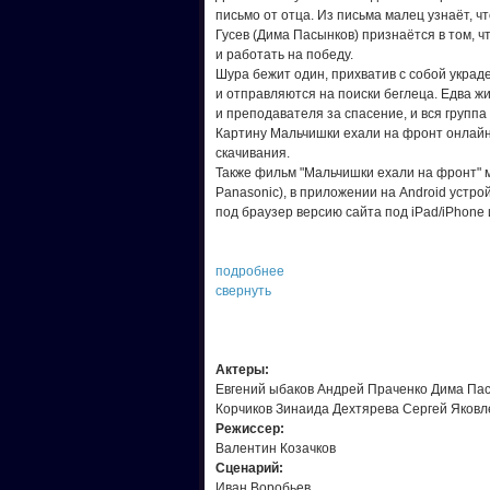
письмо от отца. Из письма малец узнаёт, чт
Гусев (Дима Пасынков) признаётся в том, ч
и работать на победу.
Шура бежит один, прихватив с собой украде
и отправляются на поиски беглеца. Едва 
и преподавателя за спасение, и вся групп
Картину Мальчишки ехали на фронт онлайн 
скачивания.
Также фильм "Мальчишки ехали на фронт" мо
Panasonic), в приложении на Android устр
под браузер версию сайта под iPad/iPhone 
подробнее
свернуть
Актеры:
Евгений ыбаков Андрей Праченко Дима Пас
Корчиков Зинаида Дехтярева Сергей Яковл
Режисcер:
Валентин Козачков
Сценарий:
Иван Воробьев