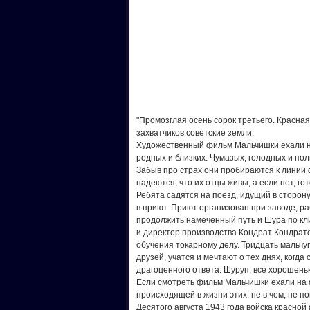
"Промозглая осень сорок третьего. Красна
захватчиков советские земли.
Художественный фильм Мальчишки ехали на
родных и близких. Чумазых, голодных и по
Забыв про страх они пробираются к линии 
надеются, что их отцы живы, а если нет, г
Ребята садятся на поезд, идущий в сторон
в приют. Приют организован при заводе, 
продолжить намеченный путь и Шура по кли
и директор производства Кондрат Кондрато
обучения токарному делу. Тридцать мальчу
друзей, учатся и мечтают о тех днях, когд
драгоценного ответа. Шуруп, все хорошень
Если смотреть фильм Мальчишки ехали на 
происходящей в жизни этих, не в чем, не п
Десятого августа 1943 года войска красно