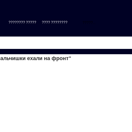
???????? ?????
???? ????????
|
альчишки ехали на фронт"