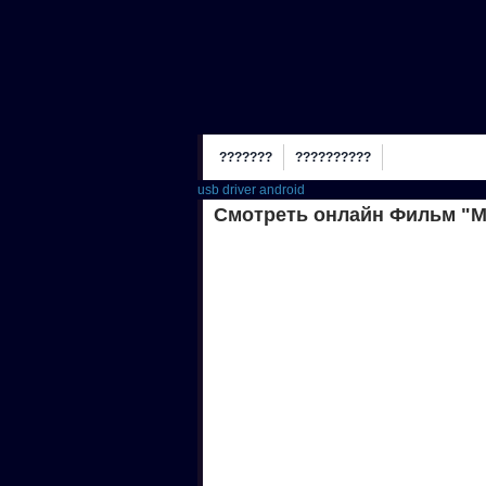
???????
??????????
usb driver android
Смотреть онлайн Фильм "М