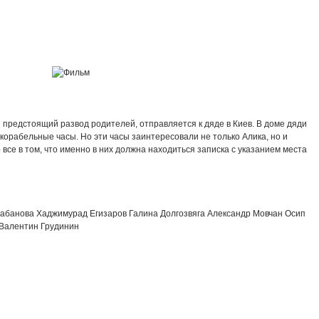
предстоящий развод родителей, отправляется к дяде в Киев. В доме дяди
орабельные часы. Но эти часы заинтересовали не только Алика, но и
все в том, что именно в них должна находиться записка с указанием места
абанова Хаджимурад Егизаров Галина Долгозвяга Александр Мовчан Осип
Валентин Грудинин