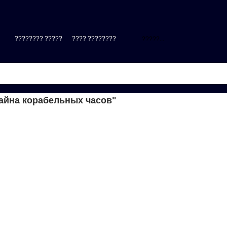
???????? ?????
???? ????????
|
айна корабельных часов"