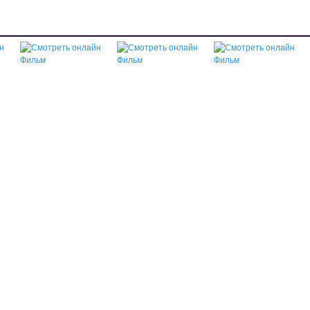
Смотреть онлайн
Фильм "Земные и
Смотреть онлайн
небесные
Фильм "Нас водила
Смотреть онлайн
приключения"
молодость"
Фильм "Сероманец"