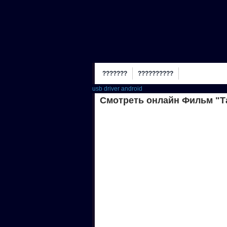
???????
??????????
usb driver android
Смотреть онлайн Фильм "Т