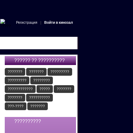
Регистрация
|
Войти в кинозал
?????? ?? ??????????
???????
???????
?????????
?????????
????????
????????????
?????
???????
???????
??????????
???-????
???????
??????????